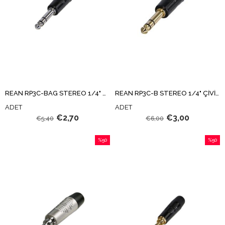
REAN RP3C-BAG STEREO 1/4" ÇİVİ JAK
REAN RP3C-B STEREO 1/4" ÇİVİ JAK
ADET
ADET
€2,70
€3,00
€5,40
€6,00
%50
%50
İndirim
İndirim
%50İndirim
%50İndi