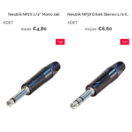
Neutrik NP2X 1/4'' Mono Jak
Neutrik NP3X Erkek Stereo 1/4 Konnektör
ADET
ADET
€4,80
€6,60
€9,60
€13,20
%50
%50
İndirim
İndirim
%50İndirim
%50İndi