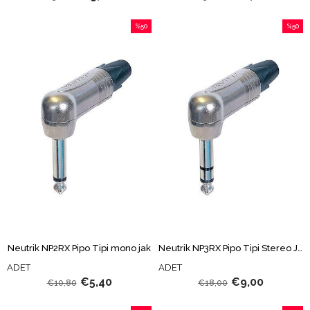
%50
%50
İndirim
İndirim
%50İndirim
%50İndi
Neutrik NP2RX Pipo Tipi mono jak
Neutrik NP3RX Pipo Tipi Stereo Jak
ADET
ADET
€5,40
€9,00
€10,80
€18,00