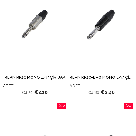
REAN RP2C MONO 1/4" ÇİVİ JAK
REAN RP2C-BAG MONO 1/4" ÇİVİ JAK
ADET
ADET
€2,10
€2,40
€4,20
€4,80
%50
%50
İndirim
İndirim
%50İndirim
%50İndi