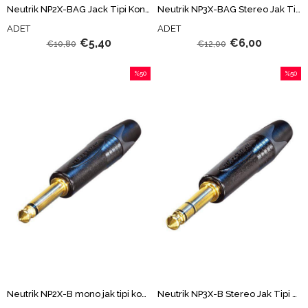
Neutrik NP2X-BAG Jack Tipi Konnektör
Neutrik NP3X-BAG Stereo Jak Tipi Konnektör
ADET
ADET
€5,40
€6,00
€10,80
€12,00
%50
%50
İndirim
İndirim
%50İndirim
%50İndi
Neutrik NP2X-B mono jak tipi konnektör
Neutrik NP3X-B Stereo Jak Tipi Konnektör