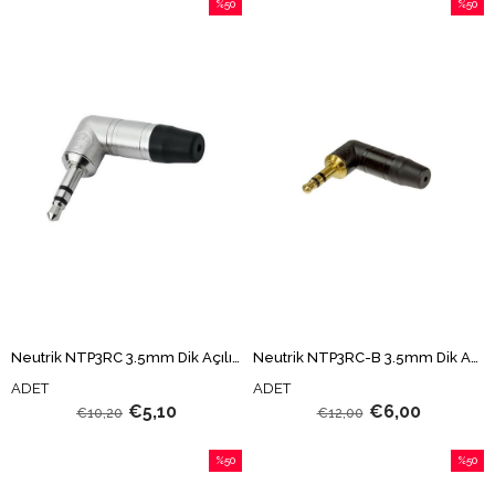
%50
%50
İndirim
İndirim
%50İndirim
%50İndi
Neutrik NTP3RC 3.5mm Dik Açılı Stereo Mini Jack
Neutrik NTP3RC-B 3.5mm Dik Açılı Stereo Mini Jack
ADET
ADET
€5,10
€6,00
€10,20
€12,00
%50
%50
İndirim
İndirim