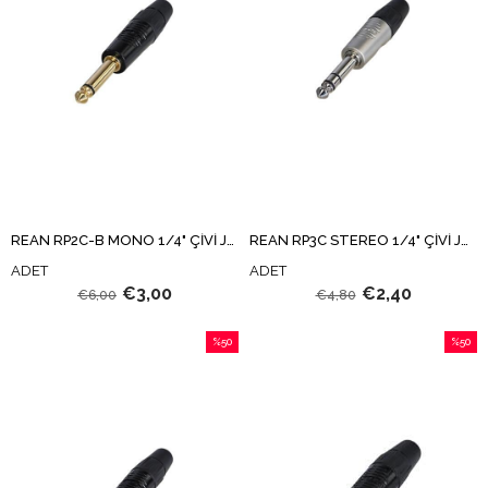
REAN RP2C-B MONO 1/4" ÇİVİ JAK
REAN RP3C STEREO 1/4" ÇİVİ JAK
ADET
ADET
€3,00
€2,40
€6,00
€4,80
%50
%50
İndirim
İndirim
%50İndirim
%50İndi