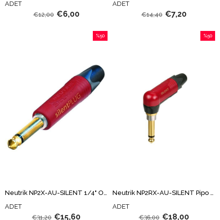
ADET
ADET
€6,00
€7,20
€12,00
€14,40
%50
%50
İndirim
İndirim
%50İndirim
%50İndi
Neutrik NP2X-AU-SILENT 1/4" Otomatik Mute Özellikli Mono Jack
Neutrik NP2RX-AU-SILENT Pipo Tipi 1/4" Otomatik Mute Özellikli Mono Jack
ADET
ADET
€15,60
€18,00
€31,20
€36,00