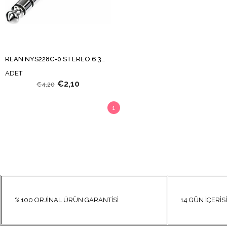
REAN NYS228C-0 STEREO 6,3mm 3 PİNLİ ÇİVİ JAK
ADET
€2,10
€4,20
1
% 100 ORJİNAL ÜRÜN GARANTİSİ
14 GÜN İÇERİSİN