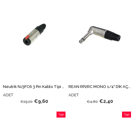
%50İndirim
%50İndi
Neutrik NJ3FC6 3 Pin Kablo Tipi Dişi Stereo Konnektör
REAN RP2RC MONO 1/4" DİK AÇILI ÇİVİ JAK
ADET
ADET
€9,60
€2,40
€19,20
€4,80
%50
%50
İndirim
İndirim
%50İndirim
%50İndi