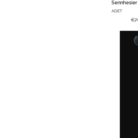
ADET
€7