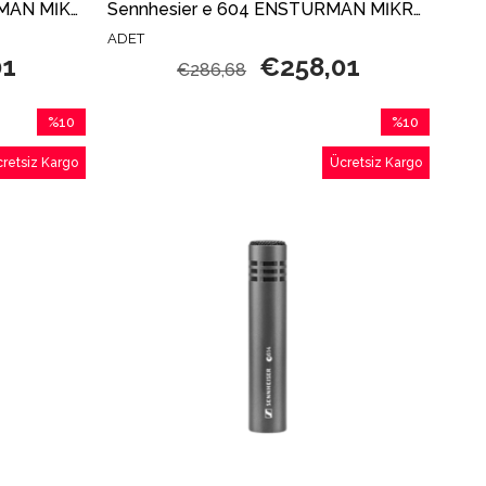
Sennhesier e 602 II ENSTÜRMAN MİKROFON
Sennhesier e 604 ENSTÜRMAN MİKROFON
ADET
01
€258,01
€286,68
%10
%10
İndirim
İndirim
retsiz Kargo
Ücretsiz Kargo
%10İndirim
%10İndirim