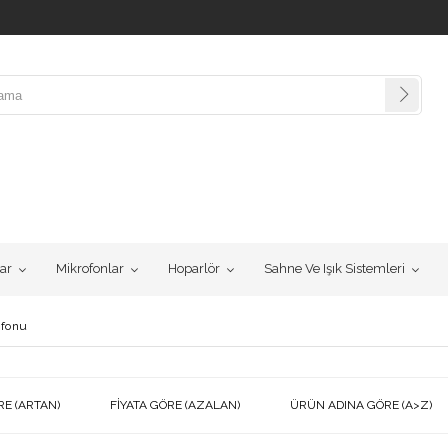
lar
Mikrofonlar
Hoparlör
Sahne Ve Işık Sistemleri
ofonu
RE (ARTAN)
FIYATA GÖRE (AZALAN)
ÜRÜN ADINA GÖRE (A>Z)