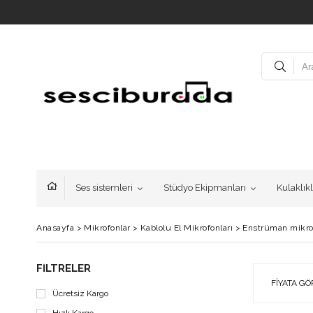
Ses sistemleri
Stüdyo Ekipmanları
Kulaklık
Anasayfa
>
Mikrofonlar
>
Kablolu El Mikrofonları
>
Enstrüman mikr
FILTRELER
FIYATA GÖ
Ücretsiz Kargo