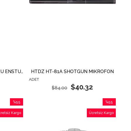
KATELUO CML-100 KABLOLU ENSTÜRMAN MİKROFON
HTDZ HT-81A SHOTGUN MİKROFON
ADET
$40.32
$84.00
%55
%55
İndirim
İndirim
retsiz Kargo
Ücretsiz Kargo
%55İndirim
%55İndirim