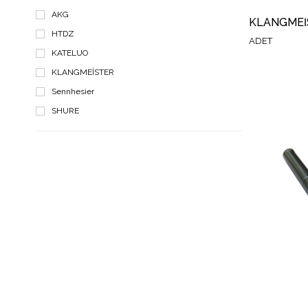
Ribbon Mikrofon
AKG
Konferans Ve Kürsü Mikrofonları
HTDZ
ADET
Davul Mikrofon Setleri
KATELUO
KLANGMEİSTER
Sennhesier
SHURE