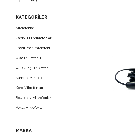
Hızlı Kargo
KATEGORILER
Mikrofonlar
Kablolu El Mikrofonları
Enstrüman mikrofonu
Gişe Mikrofonu
USB Girişli Mikrofon
Kamera Mikrofonları
Koro Mikrofonları
Boundary Mikrofonlar
Vokal Mikrofonları
Stüdyo Mikrofonu
Condenser Mikrofonları
MARKA