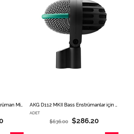
AKG C1000S Kondenser Enstrüman Mikrofonu
AKG D112 MKII Bass Enstrümanlar için Dinamik Enstrüman Mikrofonu
ADET
0
$286.20
$636.00