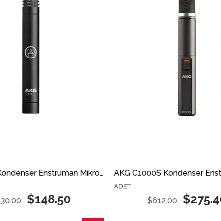
AKG P170 Kondenser Enstrüman Mikrofonu
ADET
$148.50
$275.4
30.00
$612.00