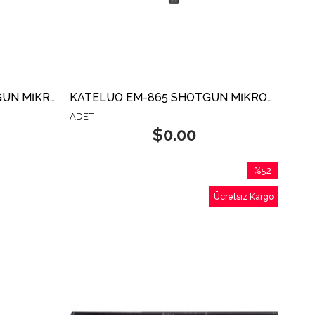
KATELUO EM-1500A SHOTGUN MİKROFON
KATELUO EM-865 SHOTGUN MİKROFON
ADET
$0.00
%52
İndirim
Ücretsiz Kargo
%52İndirim