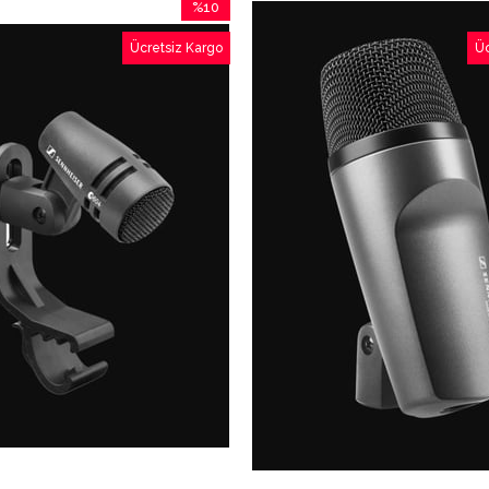
%10
İndirim
Ücretsiz Kargo
Üc
%10İndirim