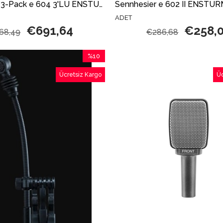
Sennhesier 3-Pack e 604 3'LÜ ENSTÜRMAN MİKROFON SETİ
ADET
€691,64
€258,
68,49
€286,68
%10
İndirim
Ücretsiz Kargo
Üc
%10İndirim