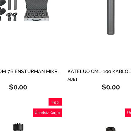
KATELUO DM-7B ENSTÜRMAN MİKROFON SET
ADET
$0.00
$0.00
%55
İndirim
Ücretsiz Kargo
Üc
%55İndirim