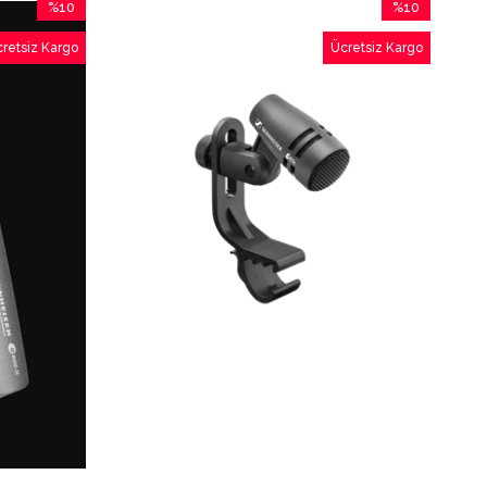
%10
%10
İndirim
İndirim
retsiz Kargo
Ücretsiz Kargo
%10İndirim
%10İndirim