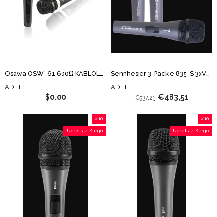
Osawa OSW–61 600Ω KABLOLU DİNAMİK MİKROFON
Sennhesier 3-Pack e 835-S 3xVOKAL MİKROFON
ADET
ADET
$0.00
€483,51
€537,23
%10
%10
İndirim
İndirim
Ücretsiz Kargo
Ücretsiz Kargo
%10İndirim
%10İndi