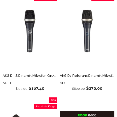
%55İndirim
%55İndi
AKG D5 S Dinamik Mikrofon On/Off Switch li
AKG D7 Referans Dinamik Mikrofon
ADET
ADET
$167.40
$270.00
$372.00
$600.00
%55
İndirim
Ücretsiz Kargo
%55İndirim