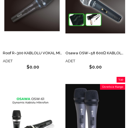
Roof R–300 KABLOLU VOKAL MİKROFON
Osawa OSW–58 600Ω KABLOLU DİNAMİK MİKROFON
ADET
ADET
$0.00
$0.00
%10
İndirim
Ücretsiz Kargo
%10İndi