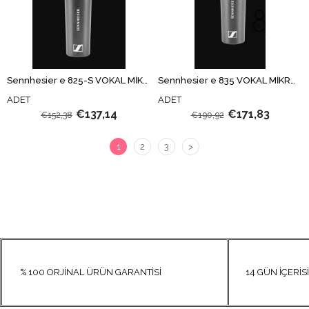
Sennhesier e 825-S VOKAL MİKROFON
Sennhesier e 835 VOKAL MİKROFON
ADET
ADET
€137,14
€171,83
€152,38
€190,92
1
2
3
>
% 100 ORJİNAL ÜRÜN GARANTİSİ
14 GÜN İÇERİSİN