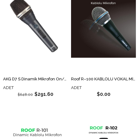
AKG D7 S Dinamik Mikrofon On/Off Switch li
Roof R–100 KABLOLU VOKAL MİKROFON
ADET
ADET
$291.60
$0.00
$648.00