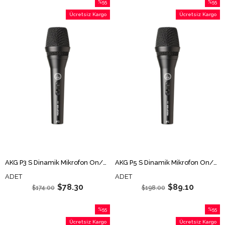
%55
%55
İndirim
İndirim
Ücretsiz Kargo
Ücretsiz Kargo
%55İndirim
%55İndi
AKG P3 S Dinamik Mikrofon On/Off Switch li
AKG P5 S Dinamik Mikrofon On/Off Switch li
ADET
ADET
$78.30
$89.10
$174.00
$198.00
%55
%55
İndirim
İndirim
Ücretsiz Kargo
Ücretsiz Kargo