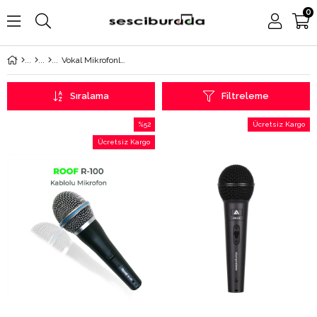
0
Vokal Mikrofonları
Sıralama
Filtreleme
%52
Ücretsiz Kargo
İndirim
Ücretsiz Kargo
%52İndirim