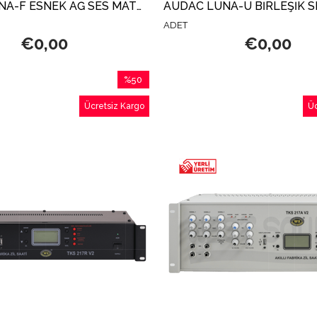
AUDAC LUNA-F ESNEK AĞ SES MATRİSİ İŞLEMCİSİ
ADET
€0,00
€0,00
%50
İndirim
Ücretsiz Kargo
Üc
%50İndirim