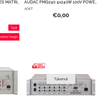
AUDAC LUNA-U BİRLEŞİK SES MATRİS İŞLEMCİSİ
AUDAC PMQ240 4x240W 100V POWER Amfi
ADET
€0,00
%50
İndirim
retsiz Kargo
%50İndirim
Tükendi