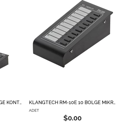
KLANGTECH RM-10 10 BÖLGE KONTOLLÜ MİKROFON ÜNİTESİ
KLANGTECH RM-10E 10 BÖLGE MİKROFON GENİŞLEME ÜNİTESİ
ADET
$0.00