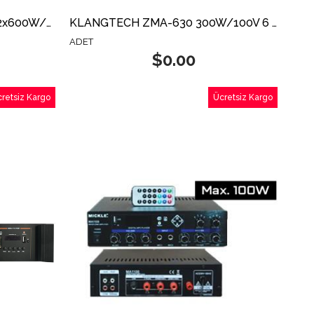
KLANGMEİSTER KXC-2600 2x600W/100V POWER AMFİ
KLANGTECH ZMA-630 300W/100V 6 BÖLGE AMFİ
ADET
$0.00
retsiz Kargo
Ücretsiz Kargo