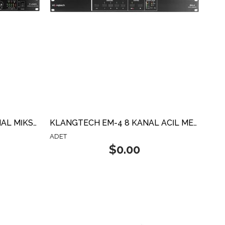
KLANGTECH P-4320 12 KANAL MİKSER
KLANGTECH EM-4 8 KANAL ACİL MESAJ KAYIT ÜNİTESİ
ADET
$0.00