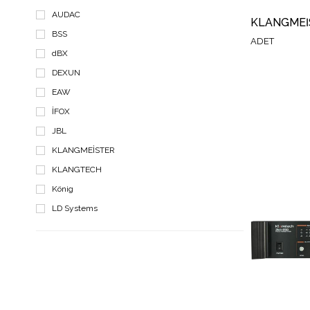
Konferans Sistemleri
AUDAC
Kablolar-Konnektörler-Spreyler
BSS
ADET
Ses İşlemcileri
dBX
DEXUN
Amfi & Mixerler
EAW
İFOX
JBL
KLANGMEİSTER
KLANGTECH
König
LD Systems
OSAWA
WEST SOUND
Wharfedale Pro
WÖLLER