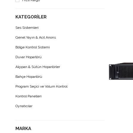
Hızlı Kargo
KATEGORILER
Ses Sistemleri
Genel Yayın & Acil Anons
Bölge Kontrol Sistemi
Duvar Hoparlörü
Alçıpan & Sütün Hoparlörler
Bahçe Hoparlörü
Program Seçici ve Volum Kontrol
Kontrol Panelleri
Oynatıcılar
70-100V Power Amfilikatör
70-100V 4-16 ohm Amfili Mikser
MARKA