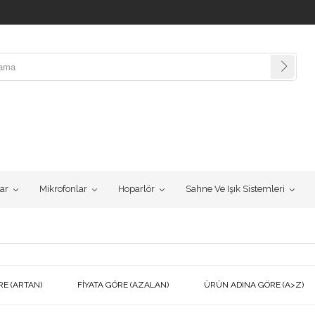
lar
Mikrofonlar
Hoparlör
Sahne Ve Işık Sistemleri
RE (ARTAN)
FIYATA GÖRE (AZALAN)
ÜRÜN ADINA GÖRE (A>Z)