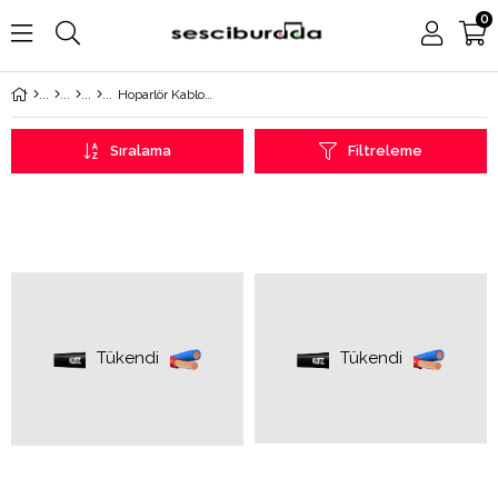
0
Hoparlör Kablosu
Sıralama
Filtreleme
Tükendi
Tükendi