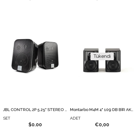
Tükendi
JBL CONTROL 2P 5.25" STEREO AKTİF+PASİF HOPARLÖR SET
Montarbo M4M 4" 109 DB BİR AKTİF BİR PASİF STÜDYO MONİTÖR
SET
ADET
$0.00
€0,00