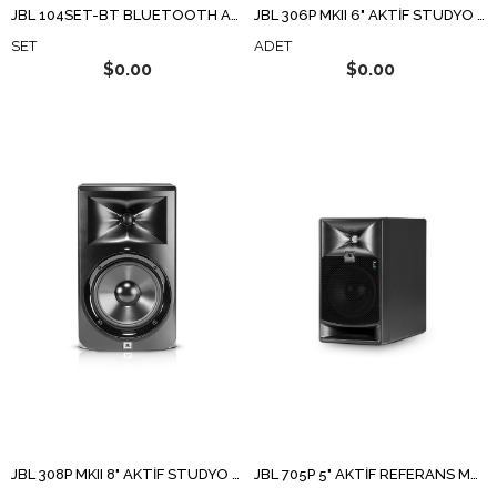
JBL 104SET-BT BLUETOOTH AKTİF REFERANS MONİTÖR (ÇİFT)
JBL 306P MKII 6" AKTİF STÜDYO REFERANS MONİTÖRÜ
SET
ADET
$0.00
$0.00
JBL 308P MKII 8" AKTİF STÜDYO MONİTÖR HOPARLÖR
JBL 705P 5" AKTİF REFERANS MONİTÖR