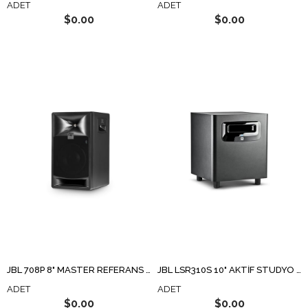
ADET
ADET
$0.00
$0.00
JBL 708P 8" MASTER REFERANS STÜDYO MONİTÖRÜ
JBL LSR310S 10" AKTİF STÜDYO REFERANS SUBWOOFER
ADET
ADET
$0.00
$0.00