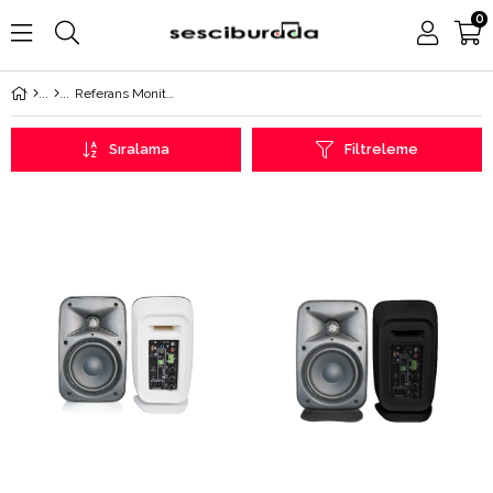
0
Referans Monitör
Sıralama
Filtreleme